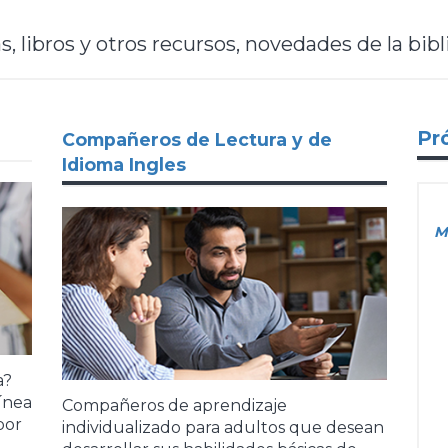
 libros y otros recursos, novedades de la bib
Pr
Compañeros de Lectura y de
Idioma Ingles
M
a?
línea
Compañeros de aprendizaje
por
individualizado para adultos que desean