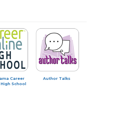
ama Career
Author Talks
 High School