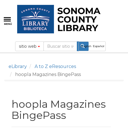
Pasar
al
contenido
principal
MENÚ
sitio web
English
Español
eLibrary
A to Z eResources
hoopla Magazines BingePass
hoopla Magazines
BingePass