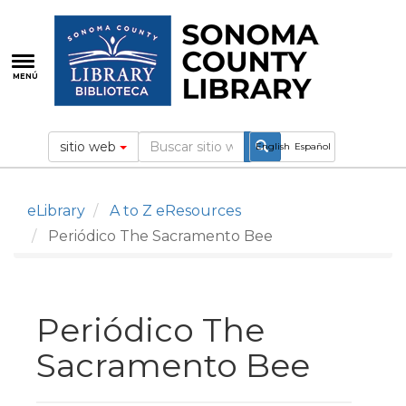
Pasar
al
contenido
principal
MENÚ
sitio web
English
Español
eLibrary
A to Z eResources
Periódico The Sacramento Bee
Periódico The
Sacramento Bee