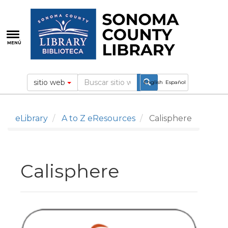
Pasar
al
contenido
principal
MENÚ
sitio web
English
Español
eLibrary
A to Z eResources
Calisphere
Calisphere