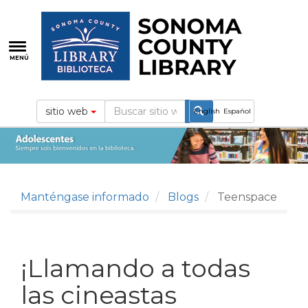
Pasar
al
contenido
principal
MENÚ
sitio web
English
Español
Manténgase informado
Blogs
Teenspace
¡Llamando a todas
las cineastas