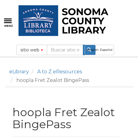
Pasar
al
contenido
principal
MENÚ
sitio web
English
Español
eLibrary
A to Z eResources
hoopla Fret Zealot BingePass
hoopla Fret Zealot
BingePass