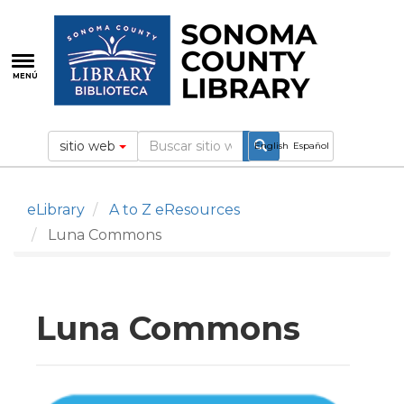
Pasar
al
contenido
principal
MENÚ
sitio web
English
Español
eLibrary
A to Z eResources
Luna Commons
Luna Commons