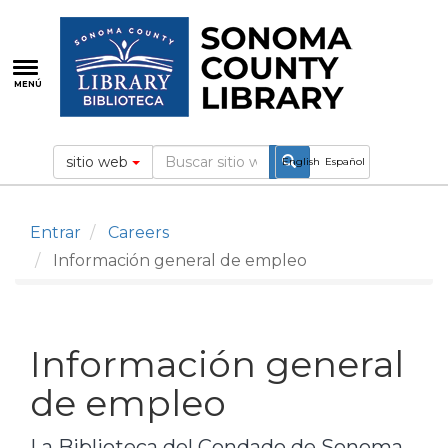
Pasar
al
contenido
principal
MENÚ
sitio web
English
Español
Entrar
Careers
Información general de empleo
Información general
de empleo
La Biblioteca del Condado de Sonoma