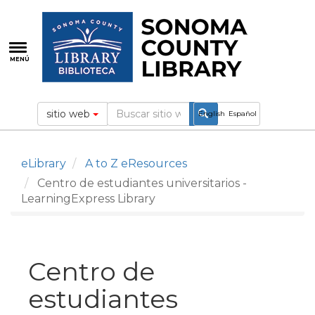
Pasar
al
contenido
principal
MENÚ
sitio web
English
Español
eLibrary
A to Z eResources
Centro de estudiantes universitarios -
LearningExpress Library
Centro de
estudiantes