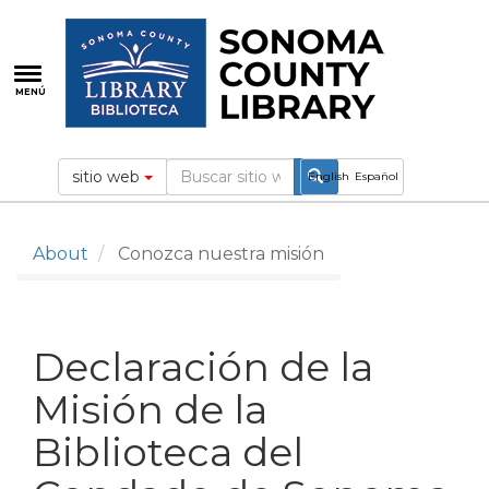
Pasar
al
contenido
principal
MENÚ
sitio web
English
Español
About
Conozca nuestra misión
Declaración de la
Misión de la
Biblioteca del