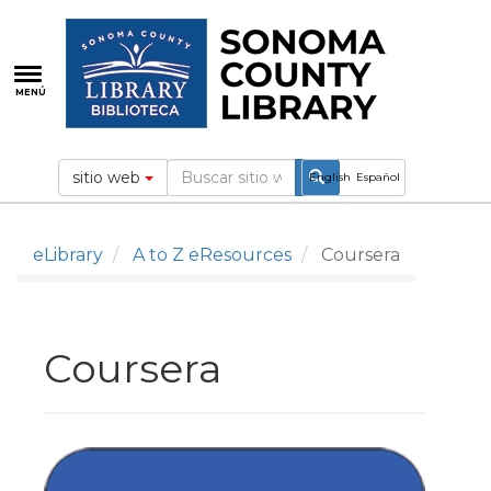
Pasar
al
contenido
principal
MENÚ
sitio web
English
Español
eLibrary
A to Z eResources
Coursera
Coursera