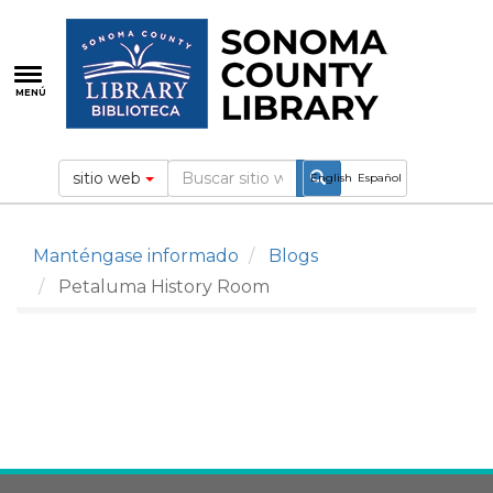
Pasar
al
contenido
principal
MENÚ
sitio web
English
Español
Manténgase informado
Blogs
Petaluma History Room