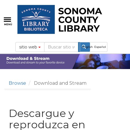
Pasar
al
contenido
principal
MENÚ
sitio web
English
Español
Browse
Download and Stream
Descargue y
reproduzca en