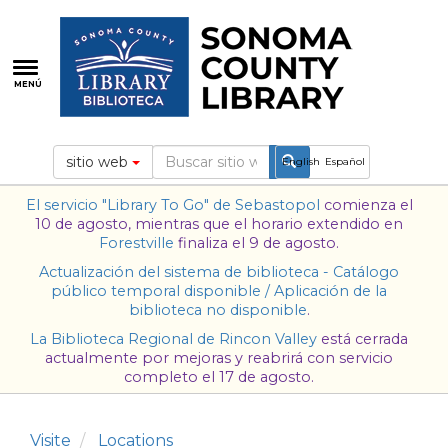
Pasar
al
contenido
principal
MENÚ
sitio web
English
Español
El servicio "Library To Go" de
Sebastopol
comienza el
10 de agosto, mientras que el horario extendido en
Forestville
finaliza el 9 de agosto.
Actualización del sistema de biblioteca - Catálogo
público temporal disponible / Aplicación de la
biblioteca no disponible
.
La Biblioteca Regional de Rincon Valley
está cerrada
actualmente por mejoras y reabrirá con servicio
completo el 17 de agosto.
Visite
Locations