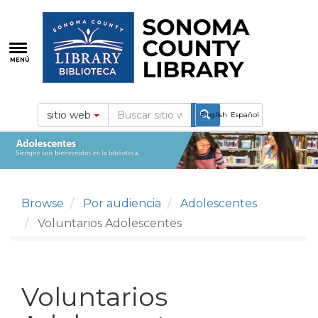
Pasar
al
contenido
principal
MENÚ
sitio web
English
Español
Browse
Por audiencia
Adolescentes
Voluntarios Adolescentes
Voluntarios