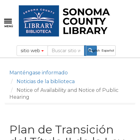
Pasar
al
contenido
principal
MENÚ
sitio web
English
Español
Manténgase informado
Noticias de la biblioteca
Notice of Availability and Notice of Public
Hearing
Plan de Transición