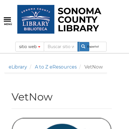
Pasar
al
contenido
principal
MENÚ
sitio web
Español
eLibrary
A to Z eResources
VetNow
VetNow