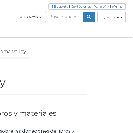
Mi cuenta
|
Contáctenos
|
PurpleAir
|
ePrint
sitio web
English
Español
noma Valley
y
ros y materiales
sobre las donaciones de libros y