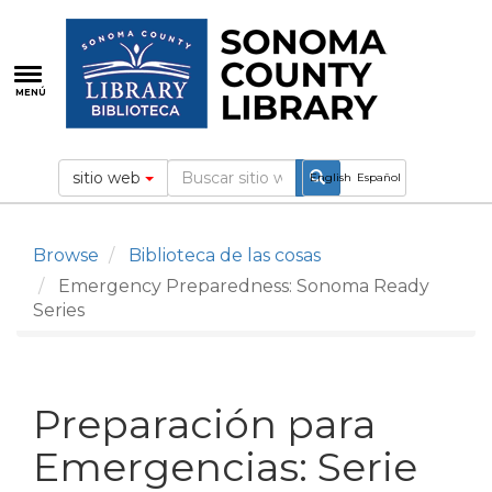
Pasar
al
contenido
principal
MENÚ
sitio web
English
Español
Browse
Biblioteca de las cosas
Emergency Preparedness: Sonoma Ready
Series
Preparación para
Emergencias: Serie