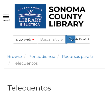
Pasar
al
contenido
principal
MENÚ
sitio web
English
Español
Browse
Por audiencia
Recursos para ti
Telecuentos
Telecuentos